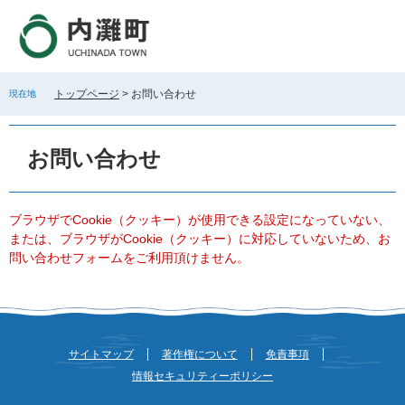
ペ
メ
ー
ニ
ジ
ュ
の
ー
先
を
トップページ
>
お問い合わせ
現在地
頭
飛
で
ば
本
す
し
文
お問い合わせ
。
て
本
文
へ
ブラウザでCookie（クッキー）が使用できる設定になっていない、
または、ブラウザがCookie（クッキー）に対応していないため、お
問い合わせフォームをご利用頂けません。
サイトマップ
著作権について
免責事項
情報セキュリティーポリシー