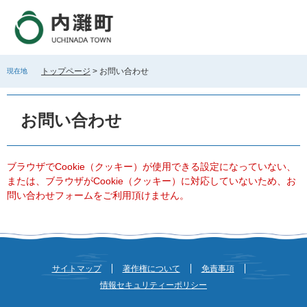
ペ
メ
ー
ニ
ジ
ュ
の
ー
先
を
トップページ
>
お問い合わせ
現在地
頭
飛
で
ば
本
す
し
文
お問い合わせ
。
て
本
文
へ
ブラウザでCookie（クッキー）が使用できる設定になっていない、
または、ブラウザがCookie（クッキー）に対応していないため、お
問い合わせフォームをご利用頂けません。
サイトマップ
著作権について
免責事項
情報セキュリティーポリシー