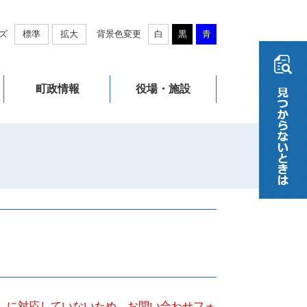
ズ
標準
拡大
背景色変更
白
黒
青
町政情報
役場・施設
キー）に対応していないため、お問い合わせフォ