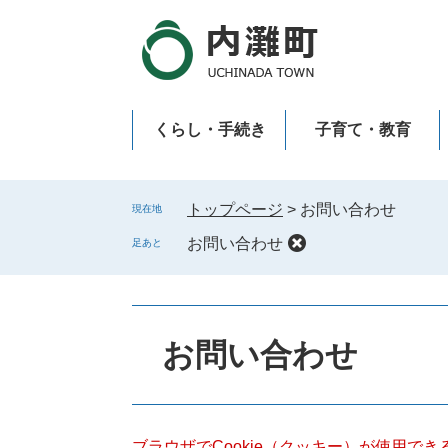
ペ
メ
ー
ニ
ジ
ュ
の
ー
先
を
くらし・手続き
子育て・教育
頭
飛
で
ば
新型コロナウイルス感染症
す
し
。
て
トップページ
>
お問い合わせ
現在地
本
お問い合わせ
足あと
文
へ
本
文
お問い合わせ
ブラウザでCookie（クッキー）が使用で