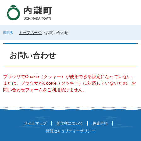
ペ
メ
ー
ニ
ジ
ュ
の
ー
先
を
トップページ
>
お問い合わせ
現在地
頭
飛
で
ば
本
す
し
文
お問い合わせ
。
て
本
文
へ
ブラウザでCookie（クッキー）が使用できる設定になっていない、
または、ブラウザがCookie（クッキー）に対応していないため、お
問い合わせフォームをご利用頂けません。
サイトマップ
著作権について
免責事項
情報セキュリティーポリシー