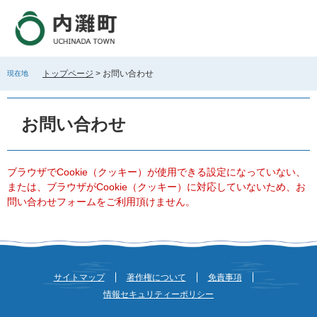
ペ
メ
ー
ニ
ジ
ュ
の
ー
先
を
トップページ
>
お問い合わせ
現在地
頭
飛
で
ば
本
す
し
文
お問い合わせ
。
て
本
文
へ
ブラウザでCookie（クッキー）が使用できる設定になっていない、
または、ブラウザがCookie（クッキー）に対応していないため、お
問い合わせフォームをご利用頂けません。
サイトマップ
著作権について
免責事項
情報セキュリティーポリシー