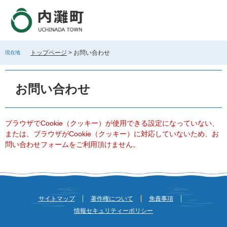
ペ
メ
ー
ニ
ジ
ュ
の
ー
先
を
トップページ
>
お問い合わせ
現在地
頭
飛
で
ば
本
す
し
文
お問い合わせ
。
て
本
文
へ
ブラウザでCookie（クッキー）が使用できる設定になっていない、
または、ブラウザがCookie（クッキー）に対応していないため、お
問い合わせフォームをご利用頂けません。
サイトマップ
著作権について
免責事項
情報セキュリティーポリシー