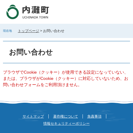
ペ
メ
ー
ニ
ジ
ュ
の
ー
先
を
トップページ
>
お問い合わせ
現在地
頭
飛
で
ば
本
す
し
文
お問い合わせ
。
て
本
文
へ
ブラウザでCookie（クッキー）が使用できる設定になっていない、
または、ブラウザがCookie（クッキー）に対応していないため、お
問い合わせフォームをご利用頂けません。
サイトマップ
著作権について
免責事項
情報セキュリティーポリシー