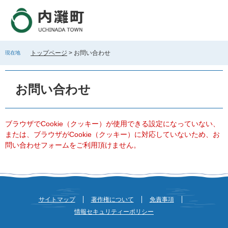
ペ
メ
ー
ニ
ジ
ュ
の
ー
先
を
トップページ
>
お問い合わせ
現在地
頭
飛
で
ば
本
す
し
文
お問い合わせ
。
て
本
文
へ
ブラウザでCookie（クッキー）が使用できる設定になっていない、
または、ブラウザがCookie（クッキー）に対応していないため、お
問い合わせフォームをご利用頂けません。
サイトマップ
著作権について
免責事項
情報セキュリティーポリシー