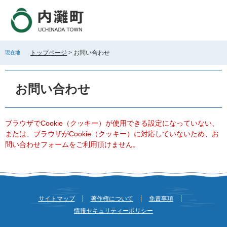
ペ
メ
ー
ニ
ジ
ュ
の
ー
先
を
トップページ
>
お問い合わせ
現在地
頭
飛
で
ば
本
す
し
文
お問い合わせ
。
て
本
文
へ
ブラウザでCookie（クッキー）が使用できる設定になっていない、
または、ブラウザがCookie（クッキー）に対応していないため、お
問い合わせフォームをご利用頂けません。
サイトマップ
著作権について
免責事項
情報セキュリティーポリシー