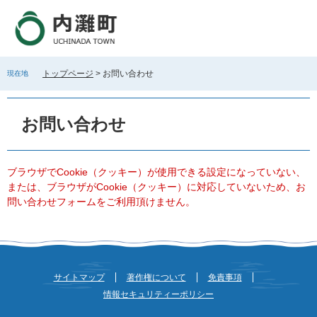
ペ
メ
ー
ニ
ジ
ュ
の
ー
先
を
トップページ
>
お問い合わせ
現在地
頭
飛
で
ば
本
す
し
文
お問い合わせ
。
て
本
文
へ
ブラウザでCookie（クッキー）が使用できる設定になっていない、
または、ブラウザがCookie（クッキー）に対応していないため、お
問い合わせフォームをご利用頂けません。
サイトマップ
著作権について
免責事項
情報セキュリティーポリシー