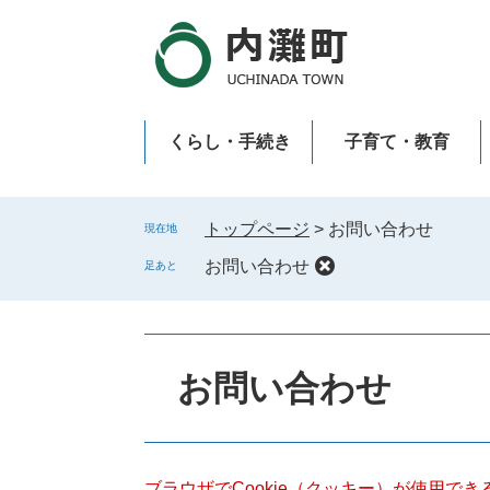
ペ
メ
ー
ニ
ジ
ュ
の
ー
先
を
くらし・手続き
子育て・教育
頭
飛
で
ば
新型コロナウイルス感染症
す
し
。
て
トップページ
>
お問い合わせ
現在地
本
お問い合わせ
足あと
文
へ
本
文
お問い合わせ
ブラウザでCookie（クッキー）が使用で