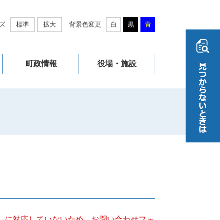
ズ
標準
拡大
背景色変更
白
黒
青
町政情報
役場・施設
キー）に対応していないため、お問い合わせフォ