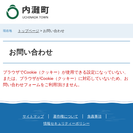
ペ
メ
ー
ニ
ジ
ュ
の
ー
先
を
トップページ
>
お問い合わせ
現在地
頭
飛
で
ば
本
す
し
文
お問い合わせ
。
て
本
文
へ
ブラウザでCookie（クッキー）が使用できる設定になっていない、
または、ブラウザがCookie（クッキー）に対応していないため、お
問い合わせフォームをご利用頂けません。
サイトマップ
著作権について
免責事項
情報セキュリティーポリシー