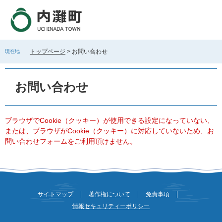
ペ
メ
ー
ニ
ジ
ュ
の
ー
先
を
トップページ
>
お問い合わせ
現在地
頭
飛
で
ば
本
す
し
文
お問い合わせ
。
て
本
文
へ
ブラウザでCookie（クッキー）が使用できる設定になっていない、
または、ブラウザがCookie（クッキー）に対応していないため、お
問い合わせフォームをご利用頂けません。
サイトマップ
著作権について
免責事項
情報セキュリティーポリシー