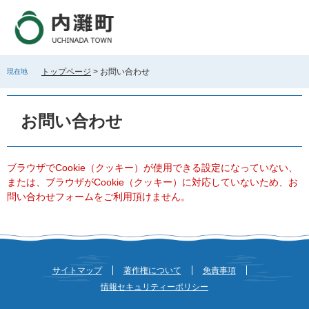
ペ
メ
ー
ニ
ジ
ュ
の
ー
先
を
トップページ
>
お問い合わせ
現在地
頭
飛
で
ば
本
す
し
文
お問い合わせ
。
て
本
文
へ
ブラウザでCookie（クッキー）が使用できる設定になっていない、
または、ブラウザがCookie（クッキー）に対応していないため、お
問い合わせフォームをご利用頂けません。
サイトマップ
著作権について
免責事項
情報セキュリティーポリシー