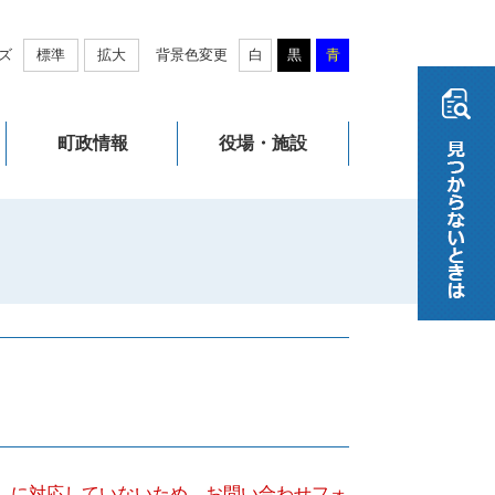
ズ
標準
拡大
背景色変更
白
黒
青
町政情報
役場・施設
キー）に対応していないため、お問い合わせフォ