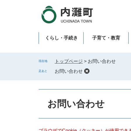
ペ
メ
ー
ニ
ジ
ュ
の
ー
先
を
くらし・手続き
子育て・教育
頭
飛
で
ば
新型コロナウイルス感染症
す
し
。
て
トップページ
>
お問い合わせ
現在地
本
お問い合わせ
足あと
文
へ
本
文
お問い合わせ
ブラウザでCookie（クッキー）が使用で