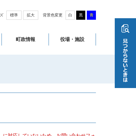
ズ
標準
拡大
背景色変更
白
黒
青
町政情報
役場・施設
キー）に対応していないため、お問い合わせフォ