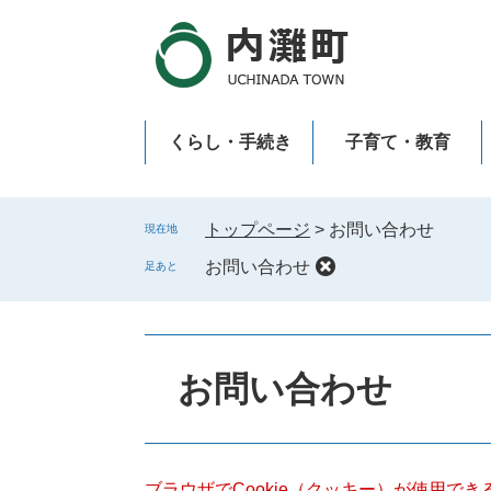
ペ
メ
ー
ニ
ジ
ュ
の
ー
先
を
くらし・手続き
子育て・教育
頭
飛
で
ば
新型コロナウイルス感染症
す
し
。
て
トップページ
>
お問い合わせ
現在地
本
お問い合わせ
足あと
文
へ
本
文
お問い合わせ
ブラウザでCookie（クッキー）が使用で