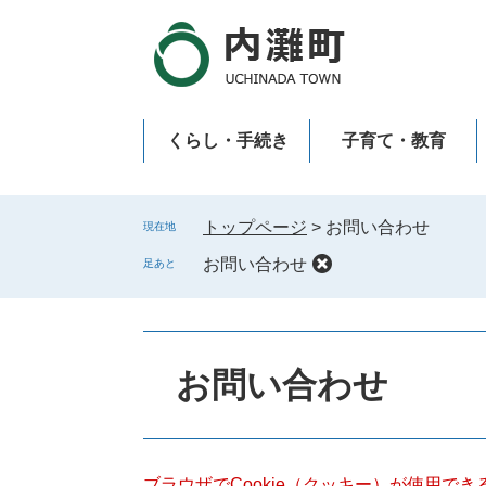
ペ
メ
ー
ニ
ジ
ュ
の
ー
先
を
くらし・手続き
子育て・教育
頭
飛
で
ば
新型コロナウイルス感染症
す
し
。
て
トップページ
>
お問い合わせ
現在地
本
お問い合わせ
足あと
文
へ
本
文
お問い合わせ
ブラウザでCookie（クッキー）が使用で