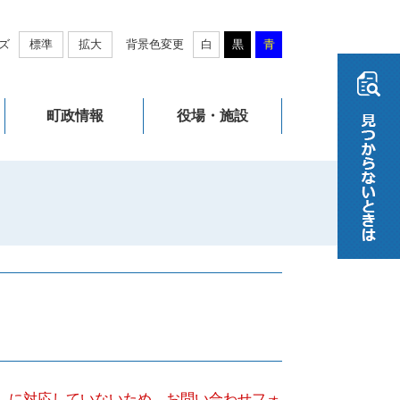
ズ
標準
拡大
背景色変更
白
黒
青
町政情報
役場・施設
キー）に対応していないため、お問い合わせフォ