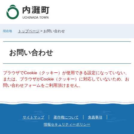
ペ
メ
ー
ニ
ジ
ュ
の
ー
先
を
トップページ
>
お問い合わせ
現在地
頭
飛
で
ば
本
す
し
文
お問い合わせ
。
て
本
文
へ
ブラウザでCookie（クッキー）が使用できる設定になっていない、
または、ブラウザがCookie（クッキー）に対応していないため、お
問い合わせフォームをご利用頂けません。
サイトマップ
著作権について
免責事項
情報セキュリティーポリシー