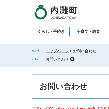
ペ
メ
ー
ニ
ジ
ュ
の
ー
先
を
くらし・手続き
子育て・教育
頭
飛
で
ば
新型コロナウイルス感染症
す
し
。
て
トップページ
>
お問い合わせ
現在地
本
お問い合わせ
足あと
文
へ
本
文
お問い合わせ
ブラウザでCookie（クッキー）が使用で