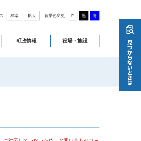
ズ
標準
拡大
背景色変更
白
黒
青
町政情報
役場・施設
キー）に対応していないため、お問い合わせフォ