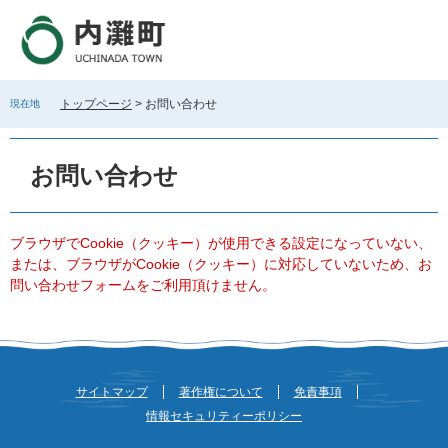
ペ
メ
ー
ニ
ジ
ュ
の
ー
先
を
トップページ
>
お問い合わせ
現在地
頭
飛
で
ば
本
す
し
文
お問い合わせ
。
て
本
文
へ
ブラウザでCookie（クッキー）が使用できる設定になっていない、
または、ブラウザがCookie（クッキー）に対応していないため、お
問い合わせフォームをご利用頂けません。
サイトマップ
著作権について
免責事項
情報セキュリティーポリシー