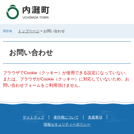
ペ
メ
ー
ニ
ジ
ュ
の
ー
先
を
トップページ
>
お問い合わせ
現在地
頭
飛
で
ば
本
す
し
文
お問い合わせ
。
て
本
文
へ
ブラウザでCookie（クッキー）が使用できる設定になっていない、
または、ブラウザがCookie（クッキー）に対応していないため、お
問い合わせフォームをご利用頂けません。
サイトマップ
著作権について
免責事項
情報セキュリティーポリシー