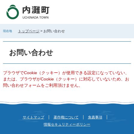
ペ
メ
ー
ニ
ジ
ュ
の
ー
先
を
トップページ
>
お問い合わせ
現在地
頭
飛
で
ば
本
す
し
文
お問い合わせ
。
て
本
文
へ
ブラウザでCookie（クッキー）が使用できる設定になっていない、
または、ブラウザがCookie（クッキー）に対応していないため、お
問い合わせフォームをご利用頂けません。
サイトマップ
著作権について
免責事項
情報セキュリティーポリシー