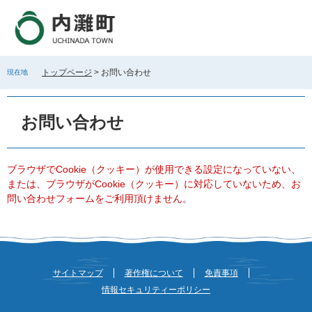
ペ
メ
ー
ニ
ジ
ュ
の
ー
先
を
トップページ
>
お問い合わせ
現在地
頭
飛
で
ば
本
す
し
文
お問い合わせ
。
て
本
文
へ
ブラウザでCookie（クッキー）が使用できる設定になっていない、
または、ブラウザがCookie（クッキー）に対応していないため、お
問い合わせフォームをご利用頂けません。
サイトマップ
著作権について
免責事項
情報セキュリティーポリシー