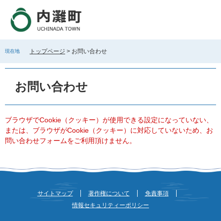
ペ
メ
ー
ニ
ジ
ュ
の
ー
先
を
トップページ
>
お問い合わせ
現在地
頭
飛
で
ば
本
す
し
文
お問い合わせ
。
て
本
文
へ
ブラウザでCookie（クッキー）が使用できる設定になっていない、
または、ブラウザがCookie（クッキー）に対応していないため、お
問い合わせフォームをご利用頂けません。
サイトマップ
著作権について
免責事項
情報セキュリティーポリシー