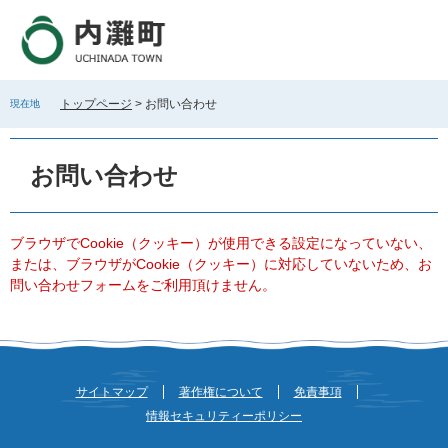
ペ
メ
ー
ニ
ジ
ュ
の
ー
先
を
トップページ
>
お問い合わせ
現在地
頭
飛
で
ば
本
す
し
文
お問い合わせ
。
て
本
文
へ
ブラウザでCookie（クッキー）が使用できる設定になっていない、
または、ブラウザがCookie（クッキー）に対応していないため、お
問い合わせフォームをご利用頂けません。
サイトマップ
著作権について
免責事項
情報セキュリティーポリシー