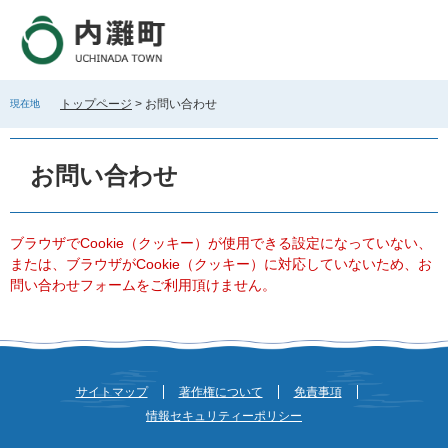
ペ
メ
ー
ニ
ジ
ュ
の
ー
先
を
トップページ
>
お問い合わせ
現在地
頭
飛
で
ば
本
す
し
文
お問い合わせ
。
て
本
文
へ
ブラウザでCookie（クッキー）が使用できる設定になっていない、
または、ブラウザがCookie（クッキー）に対応していないため、お
問い合わせフォームをご利用頂けません。
サイトマップ
著作権について
免責事項
情報セキュリティーポリシー