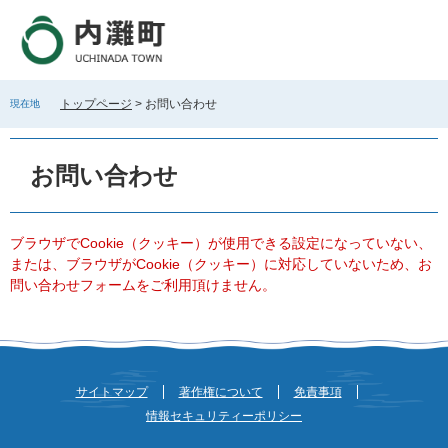
ペ
メ
ー
ニ
ジ
ュ
の
ー
先
を
トップページ
>
お問い合わせ
現在地
頭
飛
で
ば
本
す
し
文
お問い合わせ
。
て
本
文
へ
ブラウザでCookie（クッキー）が使用できる設定になっていない、
または、ブラウザがCookie（クッキー）に対応していないため、お
問い合わせフォームをご利用頂けません。
サイトマップ
著作権について
免責事項
情報セキュリティーポリシー