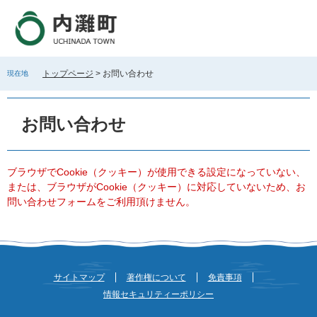
ペ
メ
ー
ニ
ジ
ュ
の
ー
先
を
トップページ
>
お問い合わせ
現在地
頭
飛
で
ば
本
す
し
文
お問い合わせ
。
て
本
文
へ
ブラウザでCookie（クッキー）が使用できる設定になっていない、
または、ブラウザがCookie（クッキー）に対応していないため、お
問い合わせフォームをご利用頂けません。
サイトマップ
著作権について
免責事項
情報セキュリティーポリシー