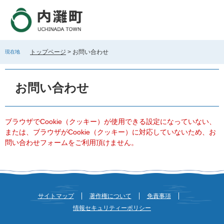
ペ
メ
ー
ニ
ジ
ュ
の
ー
先
を
トップページ
>
お問い合わせ
現在地
頭
飛
で
ば
本
す
し
文
お問い合わせ
。
て
本
文
へ
ブラウザでCookie（クッキー）が使用できる設定になっていない、
または、ブラウザがCookie（クッキー）に対応していないため、お
問い合わせフォームをご利用頂けません。
サイトマップ
著作権について
免責事項
情報セキュリティーポリシー