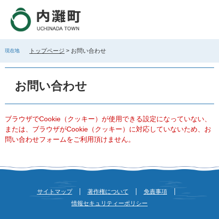
ペ
メ
ー
ニ
ジ
ュ
の
ー
先
を
トップページ
>
お問い合わせ
現在地
頭
飛
で
ば
本
す
し
文
お問い合わせ
。
て
本
文
へ
ブラウザでCookie（クッキー）が使用できる設定になっていない、
または、ブラウザがCookie（クッキー）に対応していないため、お
問い合わせフォームをご利用頂けません。
サイトマップ
著作権について
免責事項
情報セキュリティーポリシー