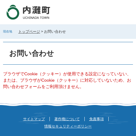
ペ
メ
ー
ニ
ジ
ュ
の
ー
先
を
トップページ
>
お問い合わせ
現在地
頭
飛
で
ば
本
す
し
文
お問い合わせ
。
て
本
文
へ
ブラウザでCookie（クッキー）が使用できる設定になっていない、
または、ブラウザがCookie（クッキー）に対応していないため、お
問い合わせフォームをご利用頂けません。
サイトマップ
著作権について
免責事項
情報セキュリティーポリシー