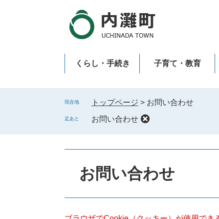
ペ
メ
ー
ニ
ジ
ュ
の
ー
先
を
くらし・手続き
子育て・教育
頭
飛
で
ば
新型コロナウイルス感染症
す
し
。
て
トップページ
>
お問い合わせ
現在地
本
お問い合わせ
足あと
文
へ
本
文
お問い合わせ
ブラウザでCookie（クッキー）が使用で