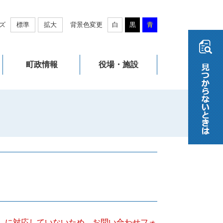
ズ
標準
拡大
背景色変更
白
黒
青
町政情報
役場・施設
キー）に対応していないため、お問い合わせフォ