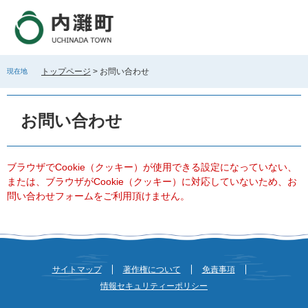
ペ
メ
ー
ニ
ジ
ュ
の
ー
先
を
トップページ
>
お問い合わせ
現在地
頭
飛
で
ば
本
す
し
文
お問い合わせ
。
て
本
文
へ
ブラウザでCookie（クッキー）が使用できる設定になっていない、
または、ブラウザがCookie（クッキー）に対応していないため、お
問い合わせフォームをご利用頂けません。
サイトマップ
著作権について
免責事項
情報セキュリティーポリシー