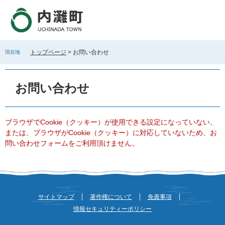
ペ
メ
ー
ニ
ジ
ュ
の
ー
先
を
トップページ
>
お問い合わせ
現在地
頭
飛
で
ば
本
す
し
文
お問い合わせ
。
て
本
文
へ
ブラウザでCookie（クッキー）が使用できる設定になっていない、
または、ブラウザがCookie（クッキー）に対応していないため、お
問い合わせフォームをご利用頂けません。
サイトマップ
著作権について
免責事項
情報セキュリティーポリシー