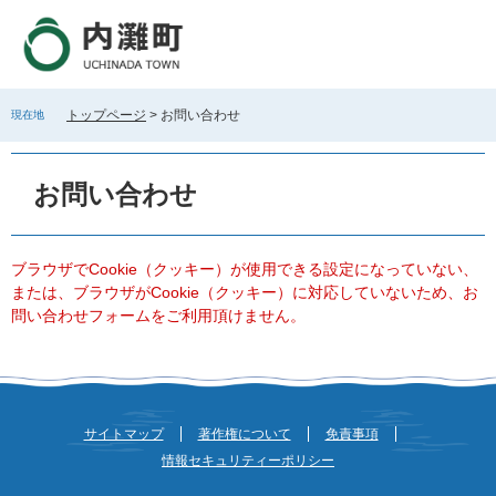
ペ
メ
ー
ニ
ジ
ュ
の
ー
先
を
トップページ
>
お問い合わせ
現在地
頭
飛
で
ば
本
す
し
文
お問い合わせ
。
て
本
文
へ
ブラウザでCookie（クッキー）が使用できる設定になっていない、
または、ブラウザがCookie（クッキー）に対応していないため、お
問い合わせフォームをご利用頂けません。
サイトマップ
著作権について
免責事項
情報セキュリティーポリシー