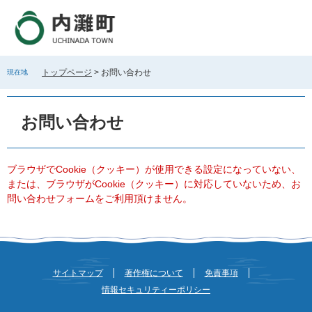
ペ
メ
ー
ニ
ジ
ュ
の
ー
先
を
トップページ
>
お問い合わせ
現在地
頭
飛
で
ば
本
す
し
文
お問い合わせ
。
て
本
文
へ
ブラウザでCookie（クッキー）が使用できる設定になっていない、
または、ブラウザがCookie（クッキー）に対応していないため、お
問い合わせフォームをご利用頂けません。
サイトマップ
著作権について
免責事項
情報セキュリティーポリシー