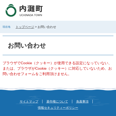
ペ
メ
ー
ニ
ジ
ュ
の
ー
先
を
トップページ
>
お問い合わせ
現在地
頭
飛
で
ば
本
す
し
文
お問い合わせ
。
て
本
文
へ
ブラウザでCookie（クッキー）が使用できる設定になっていない、
または、ブラウザがCookie（クッキー）に対応していないため、お
問い合わせフォームをご利用頂けません。
サイトマップ
著作権について
免責事項
情報セキュリティーポリシー