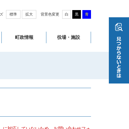
ズ
標準
拡大
背景色変更
白
黒
青
町政情報
役場・施設
キー）に対応していないため、お問い合わせフォ