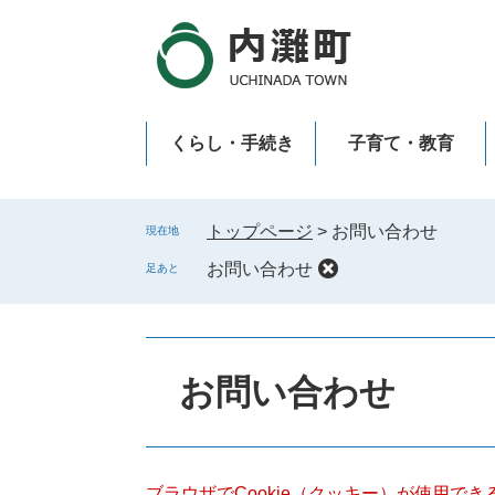
ペ
メ
ー
ニ
ジ
ュ
の
ー
先
を
くらし・手続き
子育て・教育
頭
飛
で
ば
新型コロナウイルス感染症
す
し
。
て
トップページ
>
お問い合わせ
現在地
本
お問い合わせ
足あと
文
へ
本
文
お問い合わせ
ブラウザでCookie（クッキー）が使用で