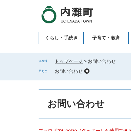
ペ
メ
ー
ニ
ジ
ュ
の
ー
先
を
くらし・手続き
子育て・教育
頭
飛
で
ば
新型コロナウイルス感染症
す
し
。
て
トップページ
>
お問い合わせ
現在地
本
お問い合わせ
足あと
文
へ
本
文
お問い合わせ
ブラウザでCookie（クッキー）が使用で