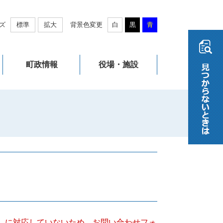
ズ
標準
拡大
背景色変更
白
黒
青
町政情報
役場・施設
キー）に対応していないため、お問い合わせフォ