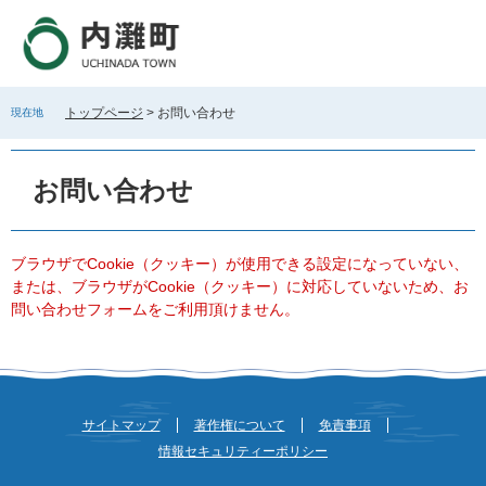
ペ
メ
ー
ニ
ジ
ュ
の
ー
先
を
トップページ
>
お問い合わせ
現在地
頭
飛
で
ば
本
す
し
文
お問い合わせ
。
て
本
文
へ
ブラウザでCookie（クッキー）が使用できる設定になっていない、
または、ブラウザがCookie（クッキー）に対応していないため、お
問い合わせフォームをご利用頂けません。
サイトマップ
著作権について
免責事項
情報セキュリティーポリシー