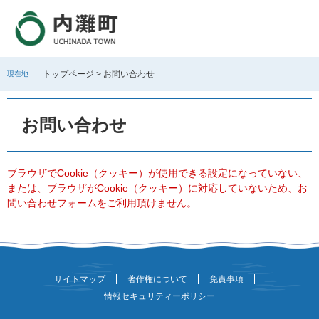
ペ
メ
ー
ニ
ジ
ュ
の
ー
先
を
トップページ
>
お問い合わせ
現在地
頭
飛
で
ば
本
す
し
文
お問い合わせ
。
て
本
文
へ
ブラウザでCookie（クッキー）が使用できる設定になっていない、
または、ブラウザがCookie（クッキー）に対応していないため、お
問い合わせフォームをご利用頂けません。
サイトマップ
著作権について
免責事項
情報セキュリティーポリシー