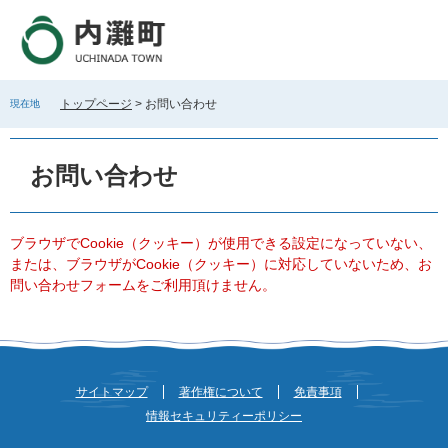
ペ
メ
ー
ニ
ジ
ュ
の
ー
先
を
トップページ
>
お問い合わせ
現在地
頭
飛
で
ば
本
す
し
文
お問い合わせ
。
て
本
文
へ
ブラウザでCookie（クッキー）が使用できる設定になっていない、
または、ブラウザがCookie（クッキー）に対応していないため、お
問い合わせフォームをご利用頂けません。
サイトマップ
著作権について
免責事項
情報セキュリティーポリシー