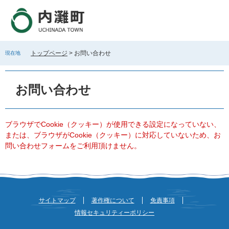
ペ
メ
ー
ニ
ジ
ュ
の
ー
先
を
トップページ
>
お問い合わせ
現在地
頭
飛
で
ば
本
す
し
文
お問い合わせ
。
て
本
文
へ
ブラウザでCookie（クッキー）が使用できる設定になっていない、
または、ブラウザがCookie（クッキー）に対応していないため、お
問い合わせフォームをご利用頂けません。
サイトマップ
著作権について
免責事項
情報セキュリティーポリシー