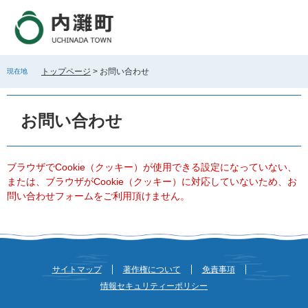
ペ
メ
ー
ニ
ジ
ュ
の
ー
先
を
トップページ
>
お問い合わせ
現在地
頭
飛
で
ば
本
す
し
文
お問い合わせ
。
て
本
文
へ
ブラウザでCookie（クッキー）が使用できる設定になっていない、
または、ブラウザがCookie（クッキー）に対応していないため、お
問い合わせフォームをご利用頂けません。
サイトマップ
著作権について
免責事項
情報セキュリティーポリシー