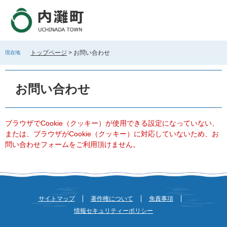
ペ
メ
ー
ニ
ジ
ュ
の
ー
先
を
トップページ
>
お問い合わせ
現在地
頭
飛
で
ば
本
す
し
文
お問い合わせ
。
て
本
文
へ
ブラウザでCookie（クッキー）が使用できる設定になっていない、
または、ブラウザがCookie（クッキー）に対応していないため、お
問い合わせフォームをご利用頂けません。
サイトマップ
著作権について
免責事項
情報セキュリティーポリシー