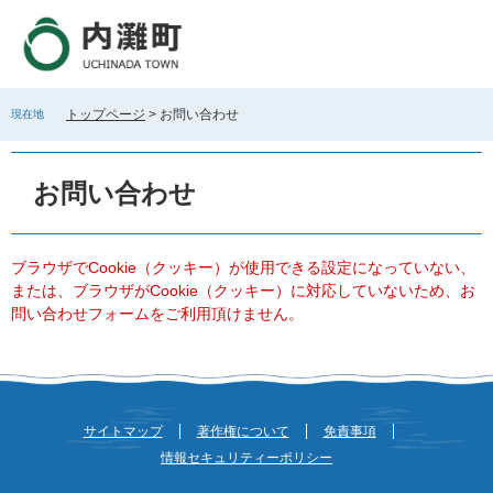
ペ
メ
ー
ニ
ジ
ュ
の
ー
先
を
トップページ
>
お問い合わせ
現在地
頭
飛
で
ば
本
す
し
文
お問い合わせ
。
て
本
文
へ
ブラウザでCookie（クッキー）が使用できる設定になっていない、
または、ブラウザがCookie（クッキー）に対応していないため、お
問い合わせフォームをご利用頂けません。
サイトマップ
著作権について
免責事項
情報セキュリティーポリシー