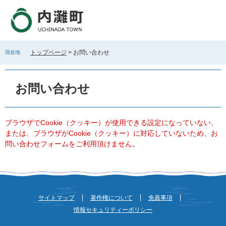
ペ
メ
ー
ニ
ジ
ュ
の
ー
先
を
トップページ
>
お問い合わせ
現在地
頭
飛
で
ば
本
す
し
文
お問い合わせ
。
て
本
文
へ
ブラウザでCookie（クッキー）が使用できる設定になっていない、
または、ブラウザがCookie（クッキー）に対応していないため、お
問い合わせフォームをご利用頂けません。
サイトマップ
著作権について
免責事項
情報セキュリティーポリシー