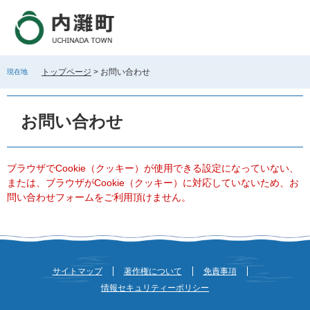
ペ
メ
ー
ニ
ジ
ュ
の
ー
先
を
トップページ
>
お問い合わせ
現在地
頭
飛
で
ば
本
す
し
文
お問い合わせ
。
て
本
文
へ
ブラウザでCookie（クッキー）が使用できる設定になっていない、
または、ブラウザがCookie（クッキー）に対応していないため、お
問い合わせフォームをご利用頂けません。
サイトマップ
著作権について
免責事項
情報セキュリティーポリシー