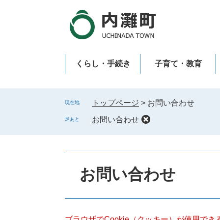
ペ
メ
ー
ニ
ジ
ュ
の
ー
先
を
くらし・手続き
子育て・教育
頭
飛
で
ば
新型コロナウイルス感染症
す
し
。
て
トップページ
>
お問い合わせ
現在地
本
お問い合わせ
足あと
文
へ
本
文
お問い合わせ
ブラウザでCookie（クッキー）が使用で