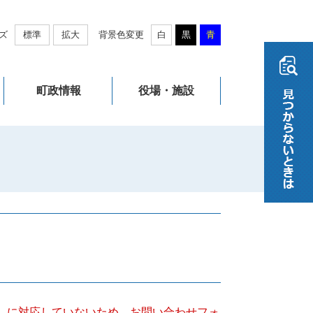
ズ
標準
拡大
背景色変更
白
黒
青
町政情報
役場・施設
キー）に対応していないため、お問い合わせフォ