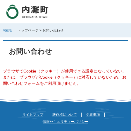
ペ
メ
ー
ニ
ジ
ュ
の
ー
先
を
トップページ
>
お問い合わせ
現在地
頭
飛
で
ば
本
す
し
文
お問い合わせ
。
て
本
文
へ
ブラウザでCookie（クッキー）が使用できる設定になっていない、
または、ブラウザがCookie（クッキー）に対応していないため、お
問い合わせフォームをご利用頂けません。
サイトマップ
著作権について
免責事項
情報セキュリティーポリシー